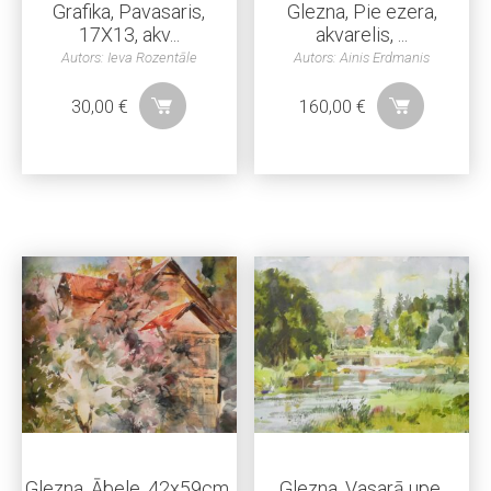
Grafika, Pavasaris,
Glezna, Pie ezera,
17X13, akv...
akvarelis, ...
Autors: Ieva Rozentāle
Autors: Ainis Erdmanis
30,00
€
160,00
€
Glezna, Ābele, 42x59cm,
Glezna, Vasarā upe,