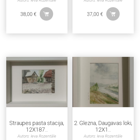
Autors: Ieva Rozentāle
Autors: Ieva Rozentāle
38,00
€
37,00
€
Straupes pasta stacija,
2. Glezna, Daugavas loki,
12X187...
12X1...
Autors: Ieva Rozentāle
Autors: Ieva Rozentāle