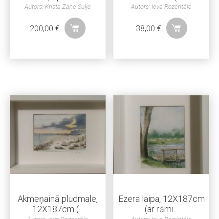
Autors: Krista Zane Suķe
Autors: Ieva Rozentāle
200,00
€
38,00
€
Akmeņainā pludmale,
Ezera laipa, 12X187cm
12X187cm (...
(ar rāmi...