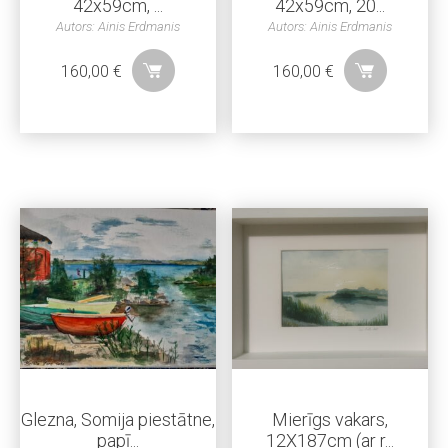
42x59cm, ...
42x59cm, 20...
Autors: Ainis Erdmanis
Autors: Ainis Erdmanis
160,00
€
160,00
€
Glezna, Somija piestātne,
Mierīgs vakars,
papī...
12X187cm (ar r...