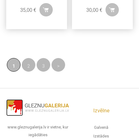
35,00
€
30,00
€
1
2
3
>
Izvēlne
www.gleznugalerija.lv ir vietne, kur
Galvenā
iegādāties
Izstādes