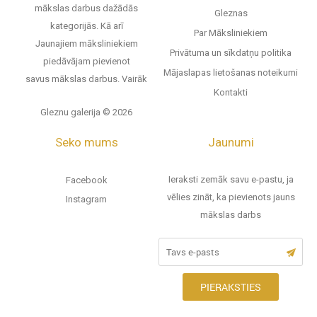
mākslas darbus dažādās
Gleznas
kategorijās. Kā arī
Par Māksliniekiem
Jaunajiem māksliniekiem
Privātuma un sīkdatņu politika
piedāvājam pievienot
Mājaslapas lietošanas noteikumi
savus mākslas darbus.
Vairāk
Kontakti
Gleznu galerija © 2026
Seko mums
Jaunumi
Ieraksti zemāk savu e-pastu, ja
Facebook
vēlies zināt, ka pievienots jauns
Instagram
mākslas darbs