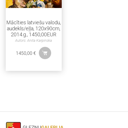
Mācīties latviešu valodu,
audekls/eļļa, 120x90cm,
2014.g., 1450,00EUR
Autors: Anita Karpinska
1450,00
€