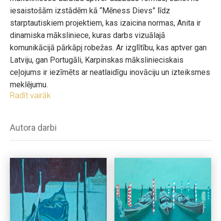
iesaistošām izstādēm kā “Mēness Dievs” līdz
starptautiskiem projektiem, kas izaicina normas, Anita ir
dinamiska māksliniece, kuras darbs vizuālajā
komunikācijā pārkāpj robežas. Ar izglītību, kas aptver gan
Latviju, gan Portugāli, Karpinskas mākslinieciskais
ceļojums ir iezīmēts ar neatlaidīgu inovāciju un izteiksmes
meklējumu.
Radīt vairāk
Karpinskas mākslinieciskā pētniecība ietver dažādas
mākslas izpausmes formas, tai skaitā gleznas, plakātus,
video, instalācijas un grafikas dizainu. Viņas radošais
Autora darbi
spēks izpaužas darbu klāstā, ko reprezentē gan solo, gan
grupu izstādes. Starp tām viņas dalība izstādēs kā “The
Anatomist: Factory of Human Body” un “Ja/Neatkarība”
liecina par viņas spēju iesaistīties dažādās tēmās,
veidojot stāstus, kas intriģē un rosina pārdomas.
Piedalījusies izstādēs gan Latvijā, gan citās Eiropas
valstīs.
Atzīšana, ko viņa saņēmusi LAHTI plakātu triennālē 2014.