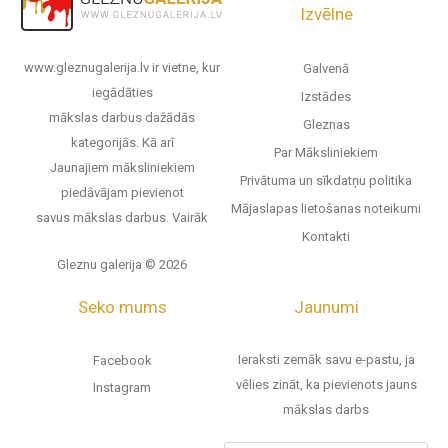
Izvēlne
www.gleznugalerija.lv ir vietne, kur
Galvenā
iegādāties
Izstādes
mākslas darbus dažādās
Gleznas
kategorijās. Kā arī
Par Māksliniekiem
Jaunajiem māksliniekiem
Privātuma un sīkdatņu politika
piedāvājam pievienot
Mājaslapas lietošanas noteikumi
savus mākslas darbus.
Vairāk
Kontakti
Gleznu galerija © 2026
Seko mums
Jaunumi
Ieraksti zemāk savu e-pastu, ja
Facebook
vēlies zināt, ka pievienots jauns
Instagram
mākslas darbs