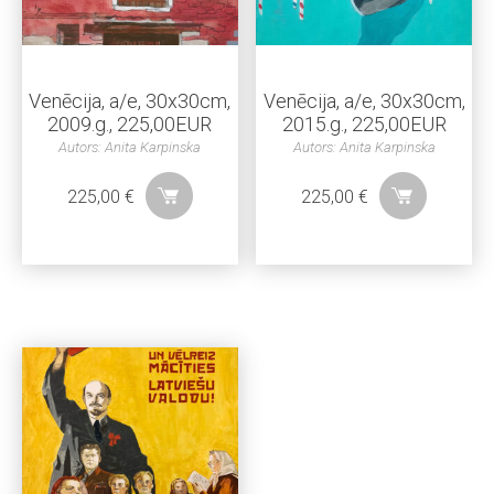
viņas daudzpusību un radošo elastību dažādās mākslas.
Anita Karpinskas mākslinieciskais ceļojums nav
ierobežots ģeogrāfiskām robežām; tas ir apliecinājums
vizuālās valodas vispārējai dabai. Ar saviem darbiem viņa
Venēcija, a/e, 30x30cm,
Venēcija, a/e, 30x30cm,
ielūdz skatītājus doties vizuālā ceļojumā, veicinot
2009.g., 225,00EUR
2015.g., 225,00EUR
introspekciju un dziļāku saikni ar cilvēka pieredzes nišām.
Autors: Anita Karpinska
Autors: Anita Karpinska
225,00
€
225,00
€