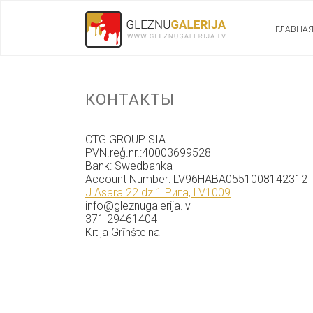
ГЛАВНА
КОНТАКТЫ
CTG GROUP SIA
PVN.reģ.nr.:40003699528
Bank: Swedbanka
Account Number: LV96HABA0551008142312
J.Asara 22 dz.1 Рига, LV1009
info@gleznugalerija.lv
371 29461404
Kitija Grīnšteina