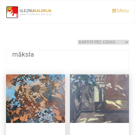
Menu
māksla