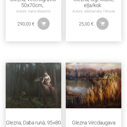
50x70cm,...
eļļa/kok...
Autors: Ivans Mazeins
Autors: Aleksandra Tiknuse
290,00
€
25,00
€
Glezna, Daba runā, 95×80
Glezna Vecdaugava