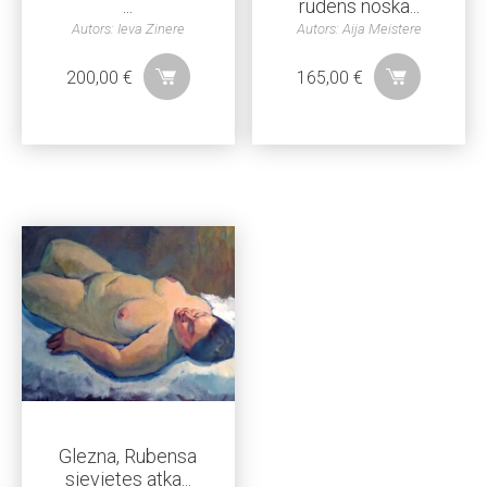
...
rudens noska...
Autors: Ieva Zinere
Autors: Aija Meistere
200,00
€
165,00
€
Glezna, Rubensa
sievietes atka...