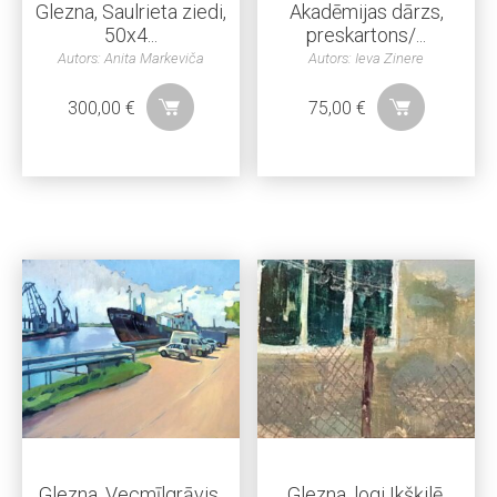
Glezna, Saulrieta ziedi,
Akadēmijas dārzs,
50x4...
preskartons/...
Autors: Anita Markeviča
Autors: Ieva Zinere
300,00
€
75,00
€
Glezna, Vecmīlgrāvis.
Glezna, logi Ikšķilē,