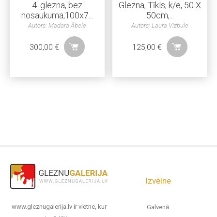
4. glezna, bez
Glezna, Tīkls, k/e, 50 X
nosaukuma,100x7...
50cm,...
Autors: Madara Ābele
Autors: Laura Vizbule
300,00
€
125,00
€
Izvēlne
www.gleznugalerija.lv ir vietne, kur
Galvenā