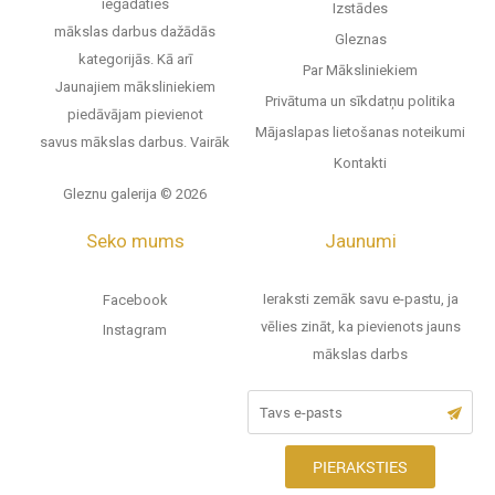
iegādāties
Izstādes
mākslas darbus dažādās
Gleznas
kategorijās. Kā arī
Par Māksliniekiem
Jaunajiem māksliniekiem
Privātuma un sīkdatņu politika
piedāvājam pievienot
Mājaslapas lietošanas noteikumi
savus mākslas darbus.
Vairāk
Kontakti
Gleznu galerija © 2026
Seko mums
Jaunumi
Ieraksti zemāk savu e-pastu, ja
Facebook
vēlies zināt, ka pievienots jauns
Instagram
mākslas darbs