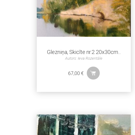
Glezniņa, Skicīte nr.2 20x30cm...
Autors: Ieva Rozentāle
67,00
€