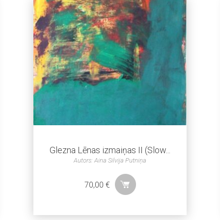
Glezna Lēnas izmaiņas II (Slow...
Autors: Aina Silvija Putniņa
70,00
€