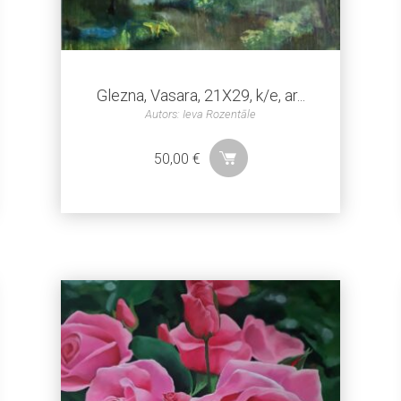
Glezna, Vasara, 21X29, k/e, ar...
Autors: Ieva Rozentāle
50,00
€