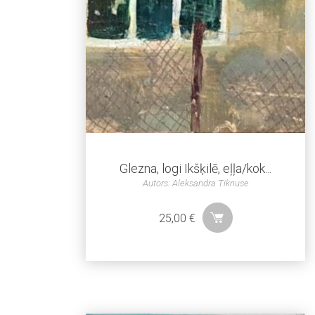
Glezna, logi Ikšķilē, eļļa/kok...
Autors: Aleksandra Tiknuse
25,00
€