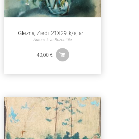
Glezna, Ziedi, 21X29, k/e, ar ...
Autors: Ieva Rozentāle
40,00
€