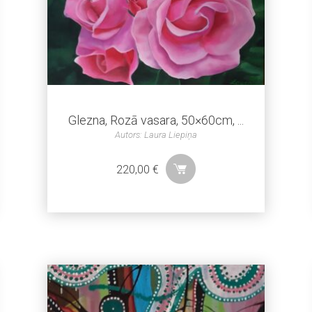
Glezna, Rozā vasara, 50×60cm, ...
Autors: Laura Liepiņa
220,00
€