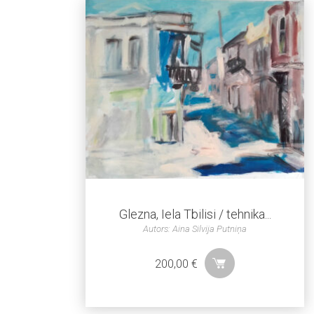
Glezna, Iela Tbilisi / tehnika...
Autors: Aina Silvija Putniņa
200,00
€