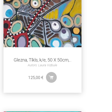
Glezna, Tīkls, k/e, 50 X 50cm,...
Autors: Laura Vizbule
125,00
€