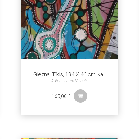
Glezna, Tīkls, 194 X 46 cm, ka...
Autors: Laura Vizbule
165,00
€