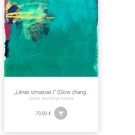
„Lēnas izmaiņas I” (Slow chang...
Autors: Aina Silvija Putniņa
70,00
€