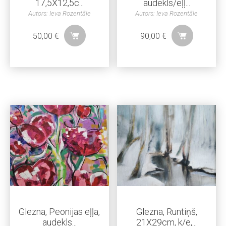
17,5X12,5c...
audekls/eļļ...
Autors: Ieva Rozentāle
Autors: Ieva Rozentāle
50,00
€
90,00
€
Glezna, Peonijas eļļa,
Glezna, Runtiņš,
audekls...
21X29cm, k/e,...