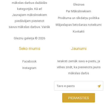
mākslas darbus dažādās
Gleznas
kategorijās. Kā arī
Par Māksliniekiem
Jaunajiem māksliniekiem
Privātuma un sīkdatņu politika
piedāvājam pievienot
Mājaslapas lietošanas noteikumi
savus mākslas darbus.
Vairāk
Kontakti
Gleznu galerija © 2026
Seko mums
Jaunumi
Ieraksti zemāk savu e-pastu, ja
Facebook
vēlies zināt, ka pievienots jauns
Instagram
mākslas darbs