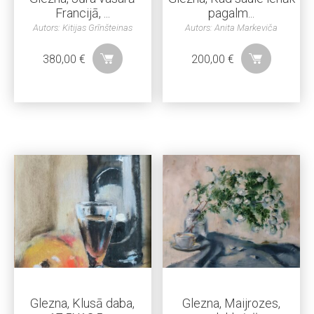
Francijā, ...
pagalm...
Autors: Kitijas Grīnšteinas
Autors: Anita Markeviča
380,00
€
200,00
€
Glezna, Klusā daba,
Glezna, Maijrozes,