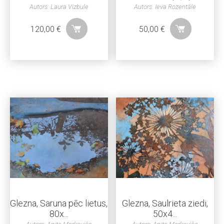
Autors: Laura Vizbule
Autors: Ieva Rozentāle
120,00
€
50,00
€
Glezna, Saruna pēc lietus,
Glezna, Saulrieta ziedi,
80x...
50x4...