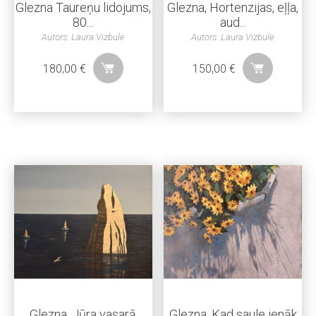
Glezna Taureņu lidojums,
Glezna, Hortenzijas, eļļa,
80...
aud...
Autors: Laura Vizbule
Autors: Laura Vizbule
180,00
€
150,00
€
Glezna, Jūra vasarā
Glezna, Kad saule ienāk