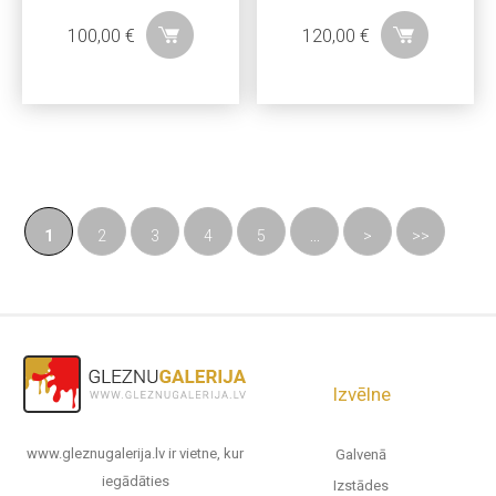
100,00
€
120,00
€
1
2
3
4
5
...
>
>>
Izvēlne
www.gleznugalerija.lv ir vietne, kur
Galvenā
iegādāties
Izstādes