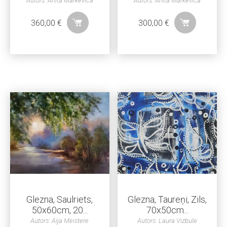
Autors: Anita Markeviča
Autors: Anita Markeviča
360,00
€
300,00
€
Glezna, Saulriets,
Glezna, Taureņi, Zils,
50x60cm, 20...
70x50cm...
Autors: Aija Meistere
Autors: Laura Vizbule