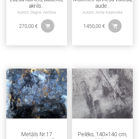
akrils...
aude...
Autors: Dagne Ventiņa
Autors: Anita Karpinska
270,00
€
1450,00
€
Metāls Nr.17
Pelēks, 140×140 cm,