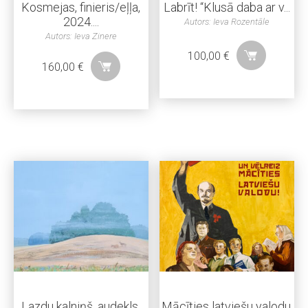
Kosmejas, finieris/eļļa,
Labrīt! “Klusā daba ar v...
2024....
Autors: Ieva Rozentāle
Autors: Ieva Zinere
100,00
€
160,00
€
Lazdu kalniņš, audekls,
Mācīties latviešu valodu,