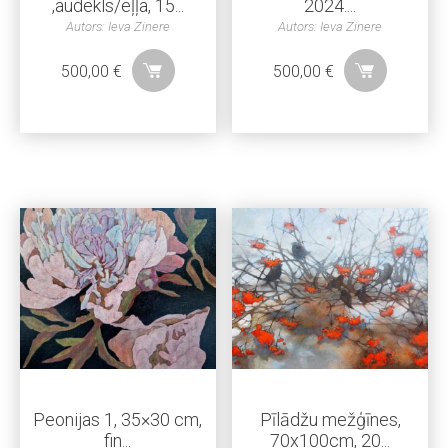
,audekls/eļļa, 15...
2024....
Autors: Ieva Zinere
Autors: Ieva Zinere
500,00
€
500,00
€
Peonijas 1, 35×30 cm,
Pīlādžu mežģīnes,
fin...
70x100cm, 20...