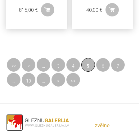
815,00
€
40,00
€
<<
<
...
3
4
5
6
7
...
10
...
>
>>
Izvēlne