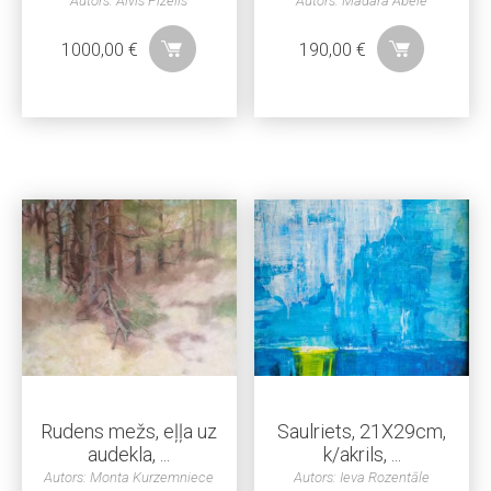
Autors: Aivis Pīzelis
Autors: Madara Ābele
1000,00
€
190,00
€
Rudens mežs, eļļa uz
Saulriets, 21X29cm,
audekla, ...
k/akrils, ...
Autors: Monta Kurzemniece
Autors: Ieva Rozentāle