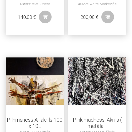
Autors: Ieva Zinere
Autors: Anita Markeviča
140,00
€
280,00
€
Pilnmēness A., akrils 100
Pink madness, Akrils (
x 10...
metāla ...