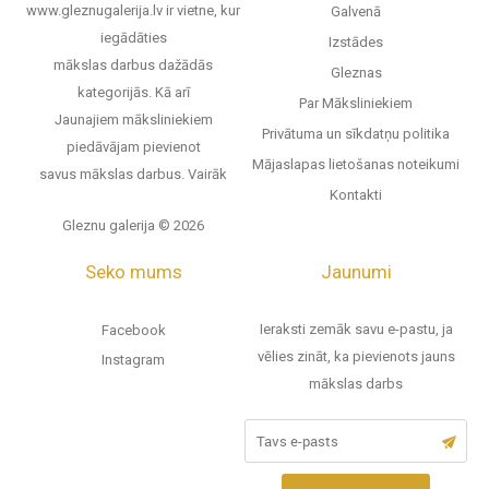
www.gleznugalerija.lv ir vietne, kur
Galvenā
iegādāties
Izstādes
mākslas darbus dažādās
Gleznas
kategorijās. Kā arī
Par Māksliniekiem
Jaunajiem māksliniekiem
Privātuma un sīkdatņu politika
piedāvājam pievienot
Mājaslapas lietošanas noteikumi
savus mākslas darbus.
Vairāk
Kontakti
Gleznu galerija © 2026
Seko mums
Jaunumi
Ieraksti zemāk savu e-pastu, ja
Facebook
vēlies zināt, ka pievienots jauns
Instagram
mākslas darbs