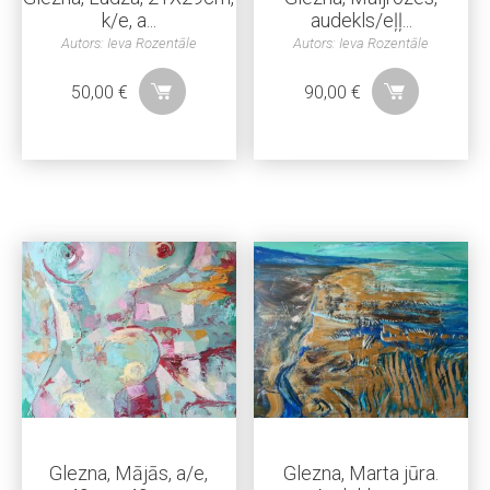
k/e, a...
audekls/eļļ...
Autors: Ieva Rozentāle
Autors: Ieva Rozentāle
50,00
€
90,00
€
Glezna, Mājās, a/e,
Glezna, Marta jūra.