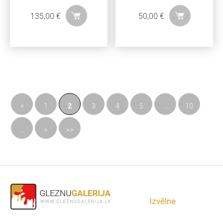
135,00
€
50,00
€
<
1
2
3
4
5
...
10
...
>
>>
Izvēlne