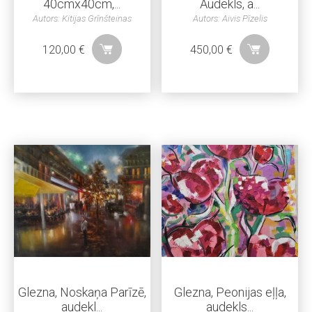
40cmx40cm,...
Audekls, a...
Autors: Kitijas Grīnšteinas
Autors: Aivis Pīzelis
120,00
€
450,00
€
Glezna, Noskaņa Parīzē,
Glezna, Peonijas eļļa,
audekl...
audekls...