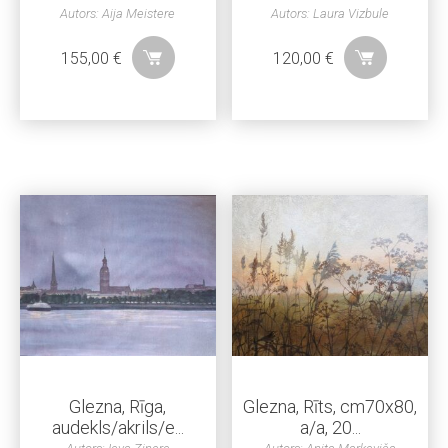
Autors: Aija Meistere
Autors: Laura Vizbule
155,00
€
120,00
€
Glezna, Rīga,
Glezna, Rīts, cm70x80,
audekls/akrils/e...
a/a, 20...