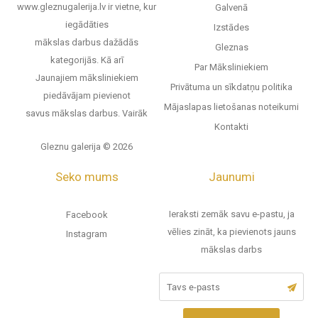
www.gleznugalerija.lv ir vietne, kur
Galvenā
iegādāties
Izstādes
mākslas darbus dažādās
Gleznas
kategorijās. Kā arī
Par Māksliniekiem
Jaunajiem māksliniekiem
Privātuma un sīkdatņu politika
piedāvājam pievienot
Mājaslapas lietošanas noteikumi
savus mākslas darbus.
Vairāk
Kontakti
Gleznu galerija © 2026
Seko mums
Jaunumi
Ieraksti zemāk savu e-pastu, ja
Facebook
vēlies zināt, ka pievienots jauns
Instagram
mākslas darbs