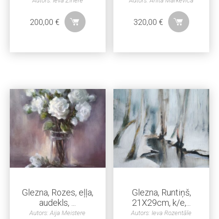
Autors: Ieva Zinere
Autors: Anita Markeviča
200,00
€
320,00
€
Glezna, Rozes, eļļa,
Glezna, Runtiņš,
audekls, ...
21X29cm, k/e,...
Autors: Aija Meistere
Autors: Ieva Rozentāle