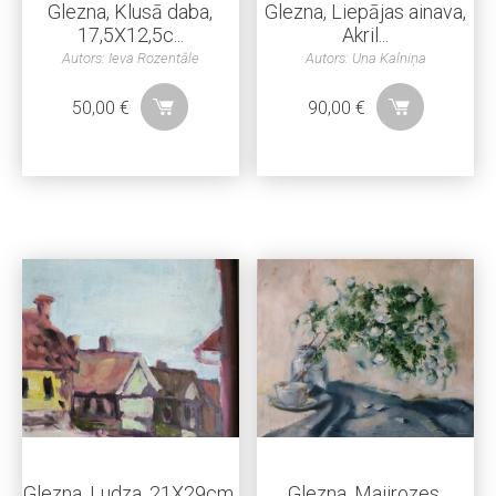
Glezna, Klusā daba,
Glezna, Liepājas ainava,
17,5X12,5c...
Akril...
Autors: Ieva Rozentāle
Autors: Una Kalniņa
50,00
€
90,00
€
Glezna, Ludza, 21X29cm,
Glezna, Maijrozes,