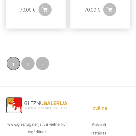
70,00
€
70,00
€
1
2
>
Izvēlne
www.gleznugalerija.lv ir vietne, kur
Galvenā
iegādāties
Izstādes