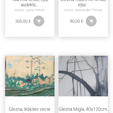
audekls,...
eļļa/...
Autors: Laura Vizbule
Autors: Aleksandra Tiknuse
300,00
€
80,00
€
Glezna, Ikšķiles vecie
Glezna Migla, 40x120cm,