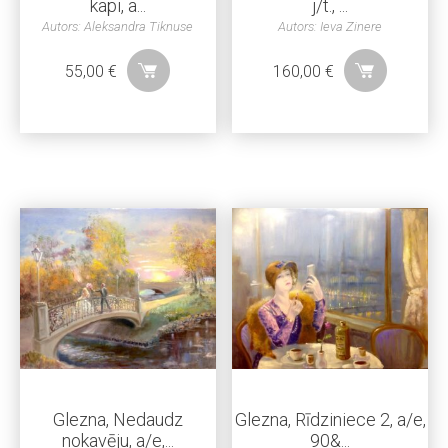
kapi, a...
j/t., ...
Autors: Aleksandra Tiknuse
Autors: Ieva Zinere
55,00
€
160,00
€
Glezna, Nedaudz
Glezna, Rīdziniece 2, a/e,
nokavēju, a/e,...
90&...