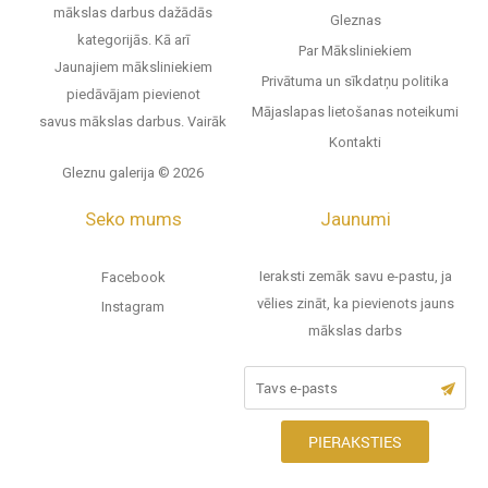
mākslas darbus dažādās
Gleznas
kategorijās. Kā arī
Par Māksliniekiem
Jaunajiem māksliniekiem
Privātuma un sīkdatņu politika
piedāvājam pievienot
Mājaslapas lietošanas noteikumi
savus mākslas darbus.
Vairāk
Kontakti
Gleznu galerija © 2026
Seko mums
Jaunumi
Ieraksti zemāk savu e-pastu, ja
Facebook
vēlies zināt, ka pievienots jauns
Instagram
mākslas darbs