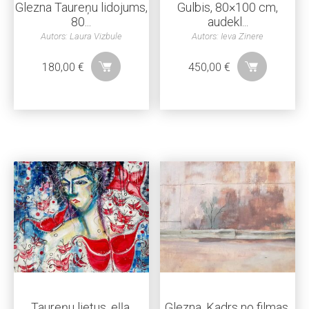
Glezna Taureņu lidojums,
Gulbis, 80×100 cm,
80...
audekl...
Autors: Laura Vizbule
Autors: Ieva Zinere
180,00
€
450,00
€
Taureņu lietus, eļļa,
Glezna, Kadrs no filmas,