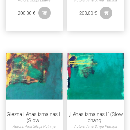
Autors: Jūrijs Zujevs
Autors: Aina Silvija Putniņa
200,00
€
200,00
€
Glezna Lēnas izmaiņas II
„Lēnas izmaiņas I” (Slow
(Slow...
chang...
Autors: Aina Silvija Putniņa
Autors: Aina Silvija Putniņa