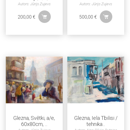
Autors: Jūrijs Zujevs
Autors: Jūrijs Zujevs
200,00
€
500,00
€
Glezna, Svētki, a/e,
Glezna, Iela Tbilisi /
60x80cm, ...
tehnika...