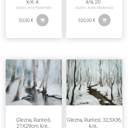
k/e, a...
a/a, 20...
Autors: Ieva Rozentāle
Autors: Anita Markeviča
50,00
€
320,00
€
Glezna, Runtiņš,
Glezna, Runtiņš, 32,5X36,
21X29cm, k/e,...
k/e,...