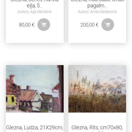
eļļa, 5...
pagalm...
Autors: Aija Meistere
Autors: Anita Markeviča
80,00
€
200,00
€
Glezna, Ludza, 21X29cm,
Glezna, Rīts, cm70x80,