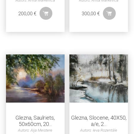
Autors: Anita Markeviča
Autors: Anita Markeviča
200,00
€
300,00
€
Glezna, Saulriets,
Glezna, Slocene, 40X50,
50x60cm, 20...
a/e, 2...
Autors: Aija Meistere
Autors: Ieva Rozentāle