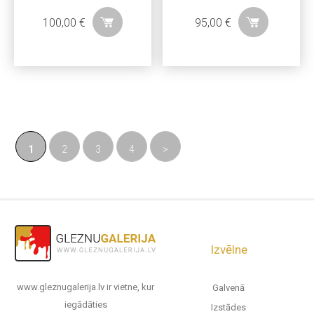
100,00
€
95,00
€
1
2
3
4
>
Izvēlne
www.gleznugalerija.lv ir vietne, kur
Galvenā
iegādāties
Izstādes