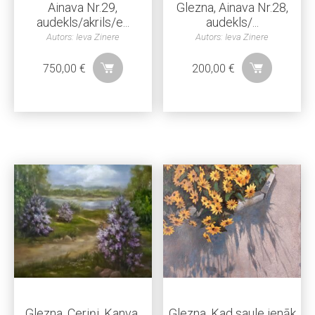
Ainava Nr.29,
Glezna, Ainava Nr.28,
audekls/akrils/e...
audekls/...
Autors: Ieva Zinere
Autors: Ieva Zinere
750,00
€
200,00
€
Glezna, Ceriņi, Kanva,
Glezna, Kad saule ienāk