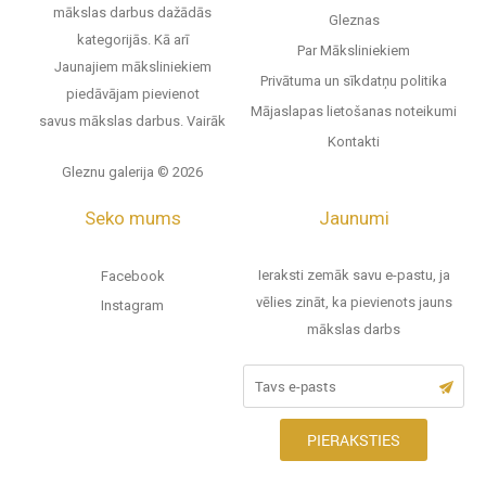
mākslas darbus dažādās
Gleznas
kategorijās. Kā arī
Par Māksliniekiem
Jaunajiem māksliniekiem
Privātuma un sīkdatņu politika
piedāvājam pievienot
Mājaslapas lietošanas noteikumi
savus mākslas darbus.
Vairāk
Kontakti
Gleznu galerija © 2026
Seko mums
Jaunumi
Ieraksti zemāk savu e-pastu, ja
Facebook
vēlies zināt, ka pievienots jauns
Instagram
mākslas darbs