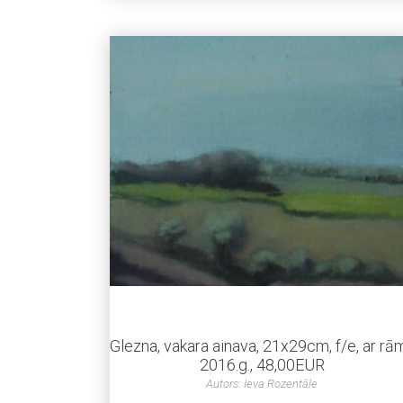
Glezna, vakara ainava, 21x29cm, f/e, ar rām
2016.g., 48,00EUR
Autors: Ieva Rozentāle