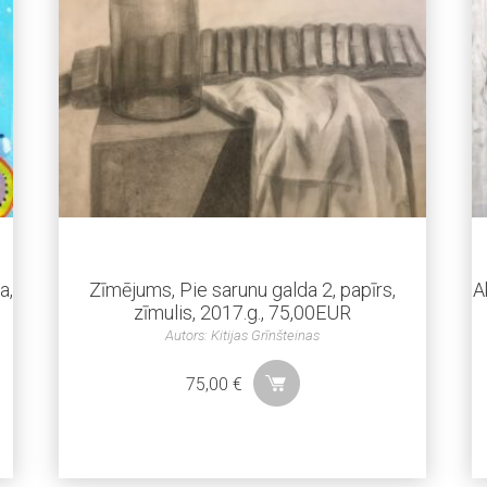
a,
Zīmējums, Pie sarunu galda 2, papīrs,
A
zīmulis, 2017.g., 75,00EUR
Autors: Kitijas Grīnšteinas
75,00
€