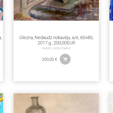
,
Glezna, Nedaudz nokavēju, a/e, 60×80,
2017.g., 200,00EUR
Autors: Jūrijs Zujevs
200,00
€