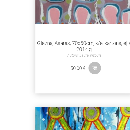
Glezna, Asaras, 70x50cm, k/e, kartons, eļļa
2014.g.
Autors: Laura Vizbule
150,00
€