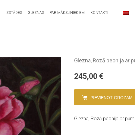
IZSTĀDES
GLEZNAS
PAR MĀKSLINIEKIEM
KONTAKTI
Glezna, Rozā peonija ar 
245,00
€
PIEVIENOT GROZAM
Glezna, Rozā peonija ar pum