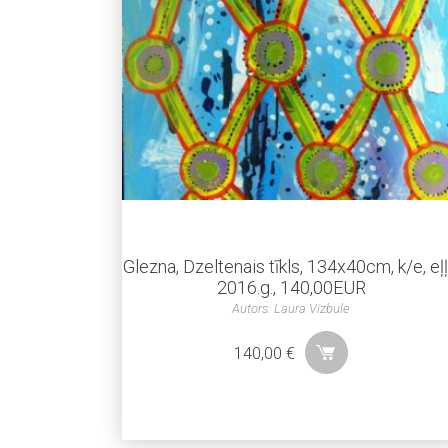
Glezna, Dzeltenais tīkls, 134x40cm, k/e, eļļ
2016.g., 140,00EUR
Autors: Laura Vizbule
140,00
€