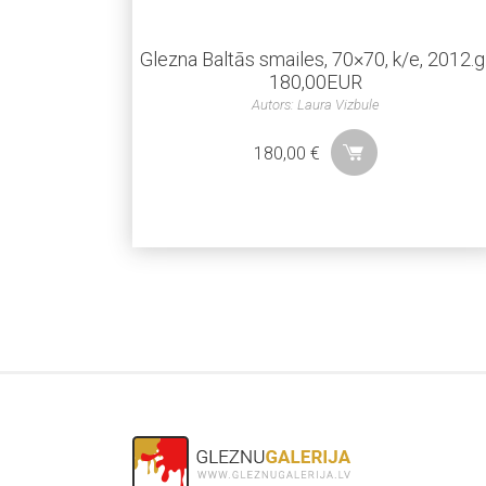
Glezna Baltās smailes, 70×70, k/e, 2012.g.
180,00EUR
Autors: Laura Vizbule
180,00
€