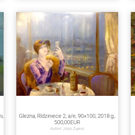
i,
Glezna, Rīdziniece 2, a/e, 90×100, 2018.g.,
500,00EUR
Autors: Jūrijs Zujevs