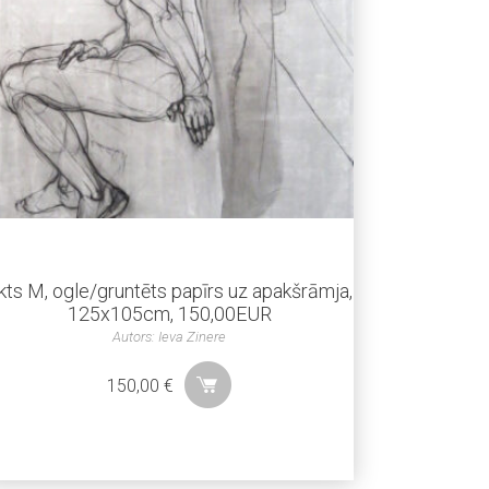
kts M, ogle/gruntēts papīrs uz apakšrāmja,
125x105cm, 150,00EUR
Autors: Ieva Zinere
150,00
€