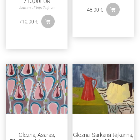
710,00EUR
Autors: Jūrijs Zujevs
48,00
€
710,00
€
Glezna, Asaras,
Glezna. Sarkanā tējkanna,