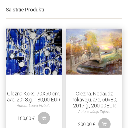
Saistītie Produkti
Glezna Koks, 70X50 cm,
Glezna, Nedaudz
a/e, 2018.g., 180,00 EUR
nokavēju, a/e, 60×80,
2017.g., 200,00EUR
Autors: Laura Vizbule
Autors: Jūrijs Zujevs
180,00
€
200,00
€