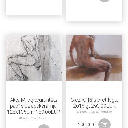
Akts M, ogle/gruntēts
Glezna, Rīts pret logu,
papīrs uz apakšrāmja,
2016.g., 290,00EUR
125x105cm, 150,00EUR
Autors: Ieva Rozentāle
Autors: Ieva Zinere
290,00
€