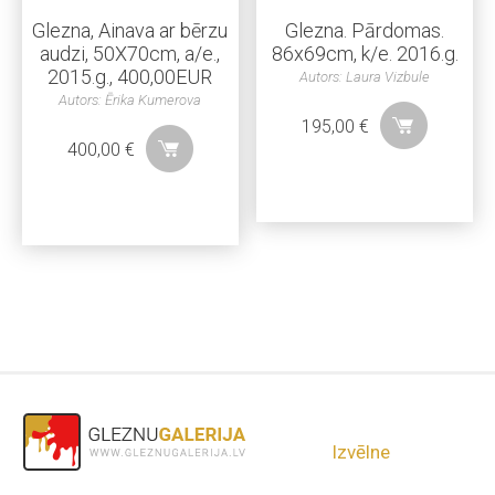
Glezna, Ainava ar bērzu
Glezna. Pārdomas.
audzi, 50X70cm, a/e.,
86x69cm, k/e. 2016.g.
2015.g., 400,00EUR
Autors: Laura Vizbule
Autors: Ērika Kumerova
195,00
€
400,00
€
Izvēlne