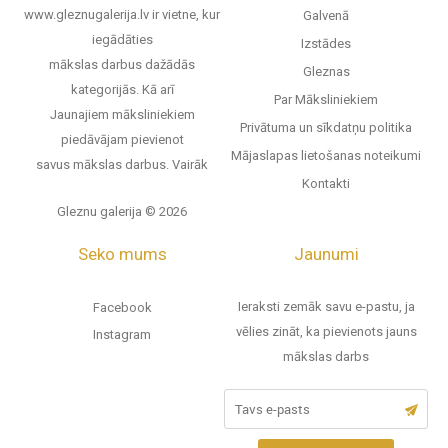
www.gleznugalerija.lv ir vietne, kur
Galvenā
iegādāties
Izstādes
mākslas darbus dažādās
Gleznas
kategorijās. Kā arī
Par Māksliniekiem
Jaunajiem māksliniekiem
Privātuma un sīkdatņu politika
piedāvājam pievienot
Mājaslapas lietošanas noteikumi
savus mākslas darbus.
Vairāk
Kontakti
Gleznu galerija © 2026
Seko mums
Jaunumi
Ieraksti zemāk savu e-pastu, ja
Facebook
vēlies zināt, ka pievienots jauns
Instagram
mākslas darbs