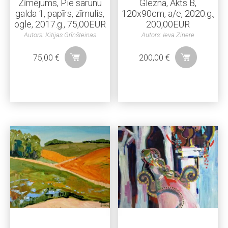
Zīmējums, Pie sarunu
Glezna, Akts B,
galda 1, papīrs, zīmulis,
120x90cm, a/e, 2020.g.,
ogle, 2017.g., 75,00EUR
200,00EUR
Autors: Kitijas Grīnšteinas
Autors: Ieva Zinere
75,00
€
200,00
€