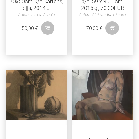
70x50cm, k/e, kartons,
a/e, 59 x 89,5 cm,
eļļa, 2014.g.
2015.g., 70,00EUR
Autors: Laura Vizbule
Autors: Aleksandra Tiknuse
150,00
€
70,00
€