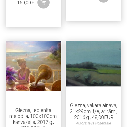
150,00
€
Glezna, vakara ainava,
Glezna, Iecienīta
21x29cm, f/e, ar rāmi,
melodija, 100x100cm,
2016.g., 48,00EUR
kanva/eļļa, 2017.g.,
Autors: Ieva Rozentāle