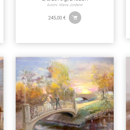
Autors: Maira Jordane
245,00
€