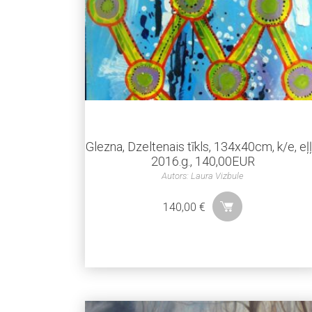
Glezna, Dzeltenais tīkls, 134x40cm, k/e, eļļ
2016.g., 140,00EUR
Autors: Laura Vizbule
140,00
€