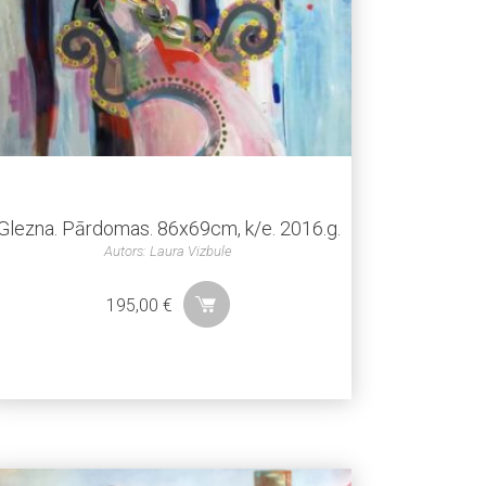
Glezna. Pārdomas. 86x69cm, k/e. 2016.g.
Autors: Laura Vizbule
195,00
€