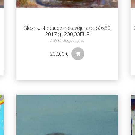
Glezna, Nedaudz nokavēju, a/e, 60×80,
2017.g., 200,00EUR
Autors: Jūrijs Zujevs
200,00
€