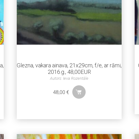
a,
Glezna, vakara ainava, 21x29cm, f/e, ar rāmi,
2016.g., 48,00EUR
Autors: Ieva Rozentāle
48,00
€