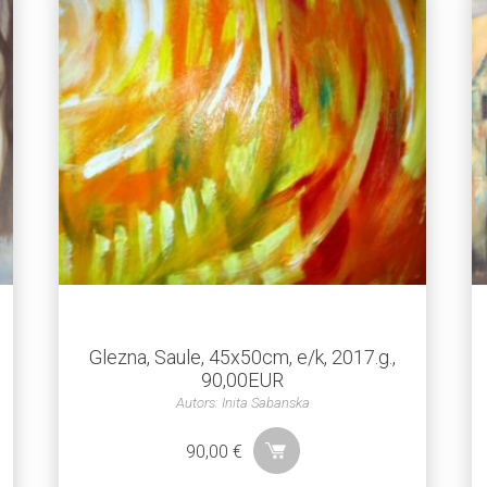
Glezna, Saule, 45x50cm, e/k, 2017.g.,
90,00EUR
Autors: Inita Sabanska
90,00
€