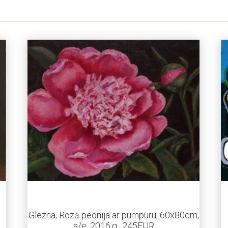
Glezna, Rozā peonija ar pumpuru, 60x80cm,
a/e, 2016.g., 245EUR