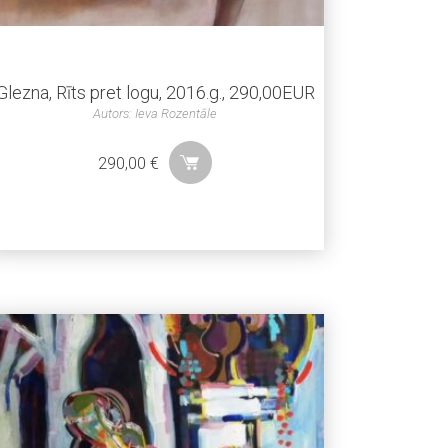
Glezna, Rīts pret logu, 2016.g., 290,00EUR
Autors: Ieva Rozentāle
290,00
€