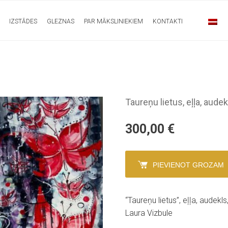
IZSTĀDES
GLEZNAS
PAR MĀKSLINIEKIEM
KONTAKTI
Taureņu lietus, eļļa, aud
300,00
€
PIEVIENOT GROZAM
“Taureņu lietus”, eļļa, audek
Laura Vizbule