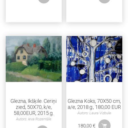
Glezna, Ikšķile. Ceriņi
Glezna Koks, 70X50 cm,
zied, 50X70, k/e,
a/e, 2018.g., 180,00 EUR
58,00EUR, 2015.g.
Autors: Laura Vizbule
Autors: Ieva Rozentāle
180,00
€