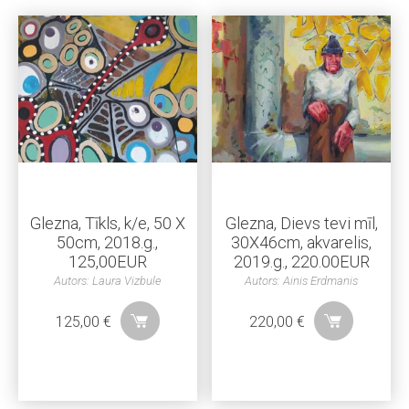
Glezna, Tīkls, k/e, 50 X
Glezna, Dievs tevi mīl,
50cm, 2018.g.,
30X46cm, akvarelis,
125,00EUR
2019.g., 220.00EUR
Autors: Laura Vizbule
Autors: Ainis Erdmanis
125,00
€
220,00
€