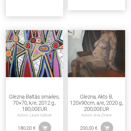
Glezna Baltās smailes,
Glezna, Akts B,
70×70, k/e, 2012.g.,
120x90cm, a/e, 2020.g.,
180,00EUR
200,00EUR
Autors: Laura Vizbule
Autors: Ieva Zinere
180,00
€
200,00
€