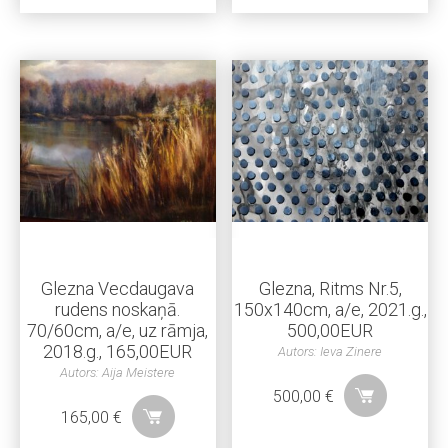
Glezna Vecdaugava
Glezna, Ritms Nr.5,
rudens noskaņā.
150x140cm, a/e, 2021.g.,
70/60cm, a/e, uz rāmja,
500,00EUR
2018.g., 165,00EUR
Autors: Ieva Zinere
Autors: Aija Meistere
500,00
€
165,00
€