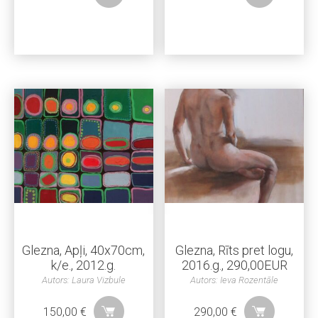
Glezna, Apļi, 40x70cm,
Glezna, Rīts pret logu,
k/e., 2012.g.
2016.g., 290,00EUR
Autors: Laura Vizbule
Autors: Ieva Rozentāle
150,00
€
290,00
€