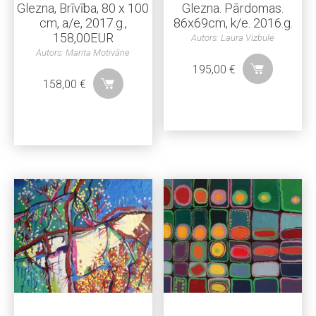
Glezna, Brīvība, 80 x 100
Glezna. Pārdomas.
cm, a/e, 2017.g.,
86x69cm, k/e. 2016.g.
158,00EUR
Autors: Laura Vizbule
Autors: Marita Motivāne
195,00
€
158,00
€