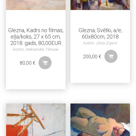
Glezna, Kadrs no filmas,
Glezna, Svētki, a/e,
eļļa/koks, 27 x 65 cm,
60x80cm, 2018
2018. gads, 80,00EUR
Autors: Jūrijs Zujevs
Autors: Aleksandra Tiknuse
200,00
€
80,00
€