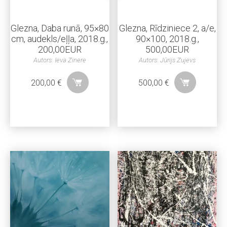
Glezna, Daba runā, 95×80
Glezna, Rīdziniece 2, a/e,
cm, audekls/eļļa, 2018.g.,
90×100, 2018.g.,
200,00EUR
500,00EUR
Autors: Ieva Zinere
Autors: Jūrijs Zujevs
200,00
€
500,00
€