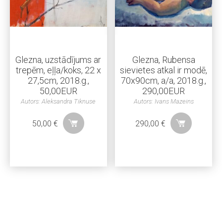
Glezna, uzstādījums ar
Glezna, Rubensa
trepēm, eļļa/koks, 22 x
sievietes atkal ir modē,
27,5cm, 2018.g.,
70x90cm, a/a, 2018.g.,
50,00EUR
290,00EUR
Autors: Aleksandra Tiknuse
Autors: Ivans Mazeins
50,00
€
290,00
€