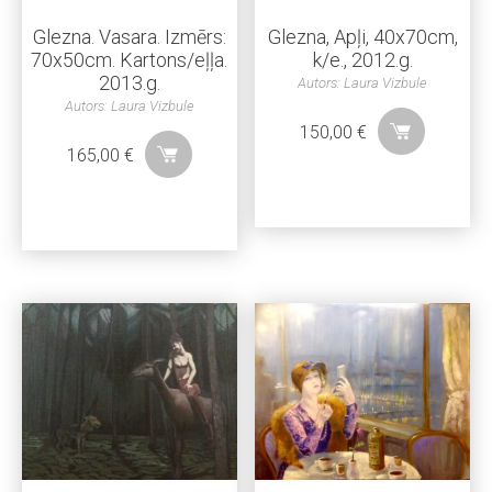
Glezna. Vasara. Izmērs:
Glezna, Apļi, 40x70cm,
70x50cm. Kartons/eļļa.
k/e., 2012.g.
2013.g.
Autors: Laura Vizbule
Autors: Laura Vizbule
150,00
€
165,00
€