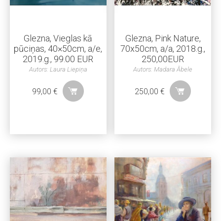
Glezna, Vieglas kā
Glezna, Pink Nature,
pūciņas, 40×50cm, a/e,
70x50cm, a/a, 2018.g.,
2019.g., 99.00 EUR
250,00EUR
Autors: Laura Liepiņa
Autors: Madara Ābele
99,00
€
250,00
€