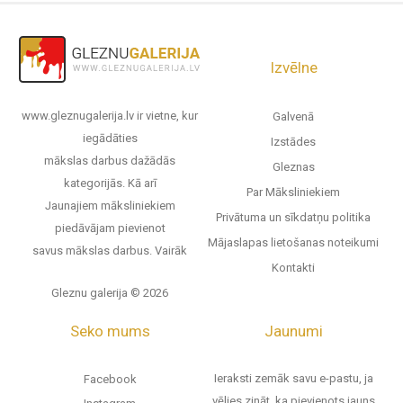
Izvēlne
www.gleznugalerija.lv ir vietne, kur
Galvenā
iegādāties
Izstādes
mākslas darbus dažādās
Gleznas
kategorijās. Kā arī
Par Māksliniekiem
Jaunajiem māksliniekiem
Privātuma un sīkdatņu politika
piedāvājam pievienot
Mājaslapas lietošanas noteikumi
savus mākslas darbus.
Vairāk
Kontakti
Gleznu galerija © 2026
Seko mums
Jaunumi
Ieraksti zemāk savu e-pastu, ja
Facebook
vēlies zināt, ka pievienots jauns