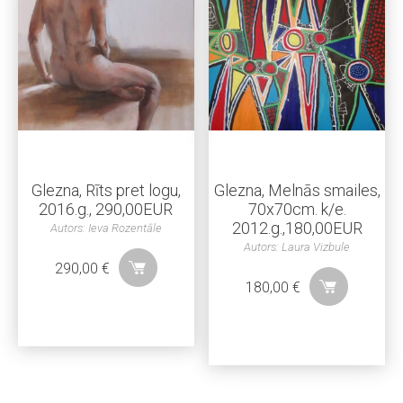
Glezna, Rīts pret logu,
Glezna, Melnās smailes,
2016.g., 290,00EUR
70x70cm. k/e.
2012.g.,180,00EUR
Autors: Ieva Rozentāle
Autors: Laura Vizbule
290,00
€
180,00
€