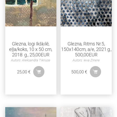
Glezna, logi Ikšķilē,
Glezna, Ritms Nr.5,
eļļa/koks, 10 x 50 cm,
150x140cm, a/e, 2021.g.,
2018. g., 25,00EUR
500,00EUR
Autors: Aleksandra Tiknuse
Autors: Ieva Zinere
25,00
€
500,00
€