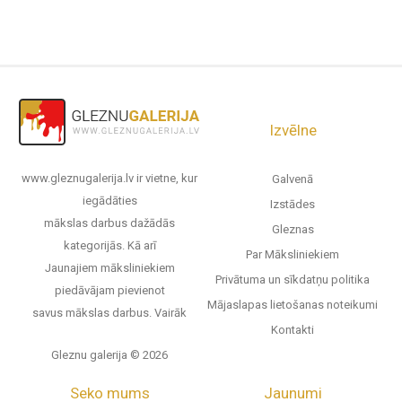
Izvēlne
www.gleznugalerija.lv ir vietne, kur
Galvenā
iegādāties
Izstādes
mākslas darbus dažādās
Gleznas
kategorijās. Kā arī
Par Māksliniekiem
Jaunajiem māksliniekiem
Privātuma un sīkdatņu politika
piedāvājam pievienot
Mājaslapas lietošanas noteikumi
savus mākslas darbus.
Vairāk
Kontakti
Gleznu galerija © 2026
Seko mums
Jaunumi