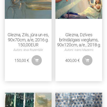
Glezna, Zils, jūra un es,
Glezna, Dzīves
90x70cm, a/e, 2016.g.
brīnišķīgais vieglums,
150,00EUR
90x120cm, a/e., 2018.g.
Autors: Ieva Rozentāle
Autors: Ivans Mazeins
150,00
€
400,00
€