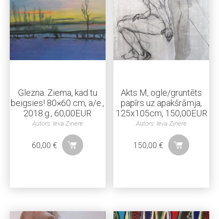
Glezna. Ziema, kad tu
Akts M, ogle/gruntēts
beigsies! 80×60 cm, a/e.,
papīrs uz apakšrāmja,
2018.g., 60,00EUR
125x105cm, 150,00EUR
Autors: Ieva Zinere
Autors: Ieva Zinere
60,00
€
150,00
€