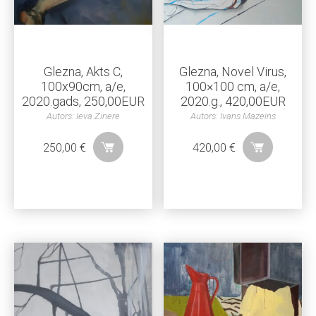
Glezna, Akts C,
Glezna, Novel Virus,
100x90cm, a/e,
100×100 cm, a/e,
2020.gads, 250,00EUR
2020.g., 420,00EUR
Autors: Ieva Zinere
Autors: Ivans Mazeins
250,00
€
420,00
€