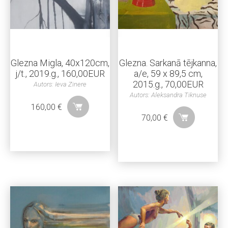
Glezna Migla, 40x120cm,
Glezna. Sarkanā tējkanna,
j/t., 2019.g., 160,00EUR
a/e, 59 x 89,5 cm,
2015.g., 70,00EUR
Autors: Ieva Zinere
Autors: Aleksandra Tiknuse
160,00
€
70,00
€