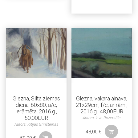
Glezna, Silta ziemas
Glezna, vakara ainava,
diena, 60×80, a/e,
21x29cm, f/e, ar rāmi,
ierāmēta, 2016.g.,
2016.g., 48,00EUR
50,00EUR
Autors: Ieva Rozentāle
Autors: Kitijas Grīnšteinas
48,00
€