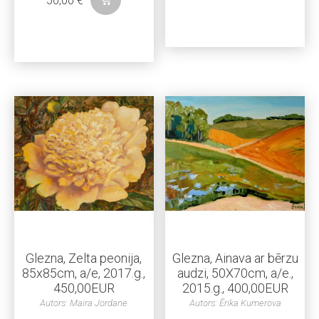
50,00
€
Glezna, Zelta peonija,
Glezna, Ainava ar bērzu
85x85cm, a/e, 2017.g.,
audzi, 50X70cm, a/e.,
450,00EUR
2015.g., 400,00EUR
Autors: Maira Jordane
Autors: Ērika Kumerova