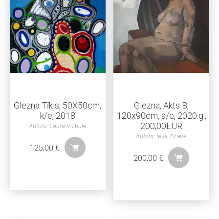
Glezna Tīkls, 50X50cm,
Glezna, Akts B,
k/e, 2018
120x90cm, a/e, 2020.g.,
200,00EUR
Autors: Laura Vizbule
Autors: Ieva Zinere
125,00
€
200,00
€