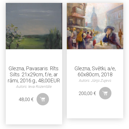
Glezna, Pavasaris. Rīts.
Glezna, Svētki, a/e,
Silts. 21x29cm, f/e, ar
60x80cm, 2018
rāmi, 2016.g., 48,00EUR
Autors: Jūrijs Zujevs
Autors: Ieva Rozentāle
200,00
€
48,00
€