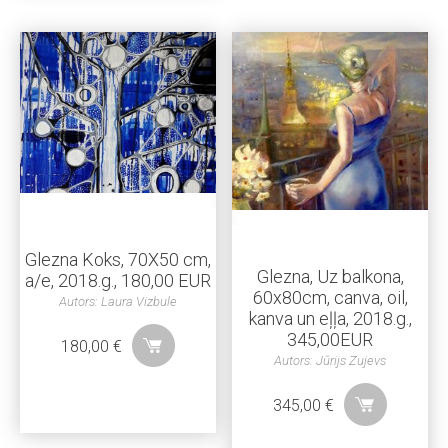
Glezna Koks, 70X50 cm,
Glezna, Uz balkona,
a/e, 2018.g., 180,00 EUR
60x80cm, canva, oil,
Autors: Laura Vizbule
kanva un eļļa, 2018.g.,
345,00EUR
180,00
€
Autors: Jūrijs Zujevs
345,00
€