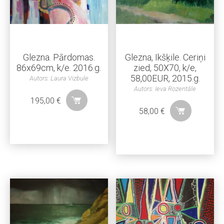
Glezna. Pārdomas.
Glezna, Ikšķile. Ceriņi
86x69cm, k/e. 2016.g.
zied, 50X70, k/e,
58,00EUR, 2015.g.
Autors: Laura Vizbule
Autors: Ieva Rozentāle
195,00
€
58,00
€