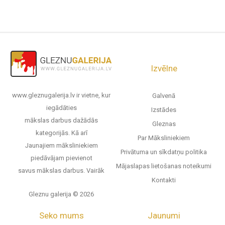
Izvēlne
www.gleznugalerija.lv ir vietne, kur
Galvenā
iegādāties
Izstādes
mākslas darbus dažādās
Gleznas
kategorijās. Kā arī
Par Māksliniekiem
Jaunajiem māksliniekiem
Privātuma un sīkdatņu politika
piedāvājam pievienot
Mājaslapas lietošanas noteikumi
savus mākslas darbus.
Vairāk
Kontakti
Gleznu galerija © 2026
Seko mums
Jaunumi