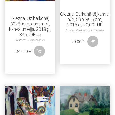
Glezna. Sarkanā tējkanna,
Glezna, Uz balkona,
a/e, 59 x 89,5 cm,
60x80cm, canva, oil,
2015.g., 70,00EUR
kanva un eļļa, 2018.g.,
Autors: Aleksandra Tiknuse
345,00EUR
Autors: Jūrijs Zujevs
70,00
€
345,00
€