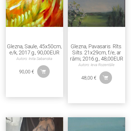
Glezna, Saule, 45x50cm,
Glezna, Pavasaris. Rīts.
e/k, 2017.g., 90,00EUR
Silts. 21x29cm, f/e, ar
rāmi, 2016.g., 48,00EUR
Autors: Inita Sabanska
Autors: Ieva Rozentāle
90,00
€
48,00
€