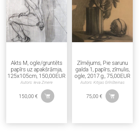
Akts M, ogle/gruntēts
Zīmējums, Pie sarunu
papīrs uz apakšrāmja,
galda 1, papīrs, zīmulis,
125x105cm, 150,00EUR
ogle, 2017.g., 75,00EUR
Autors: Ieva Zinere
Autors: Kitijas Grīnšteinas
150,00
€
75,00
€