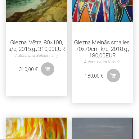
Glezna, Vētra, 80×100,
Glezna Melnās smailes,
a/e, 2015.g., 310,00EUR
70x70cm, k/e, 2018.g.,
180,00EUR
Autors: Līva Balode ( Lii )
Autors: Laura Vizbule
310,00
€
180,00
€