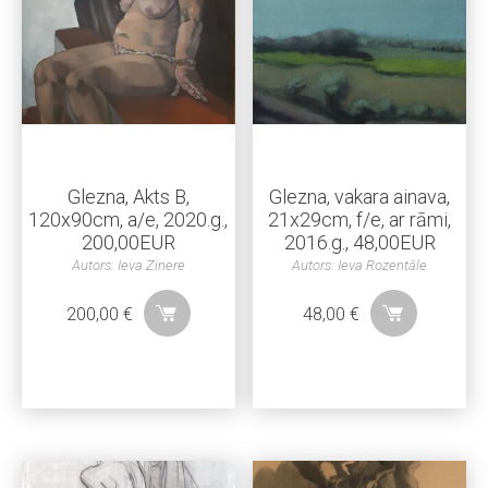
Glezna, Akts B,
Glezna, vakara ainava,
120x90cm, a/e, 2020.g.,
21x29cm, f/e, ar rāmi,
200,00EUR
2016.g., 48,00EUR
Autors: Ieva Zinere
Autors: Ieva Rozentāle
200,00
€
48,00
€