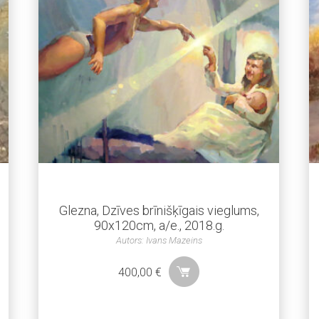
Glezna, Dzīves brīnišķīgais vieglums,
90x120cm, a/e., 2018.g.
Autors: Ivans Mazeins
400,00
€