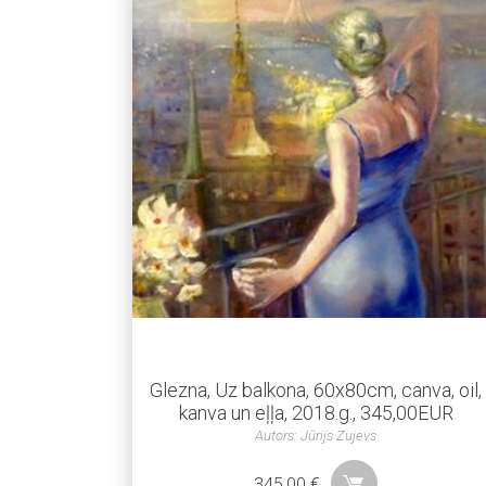
Glezna, Uz balkona, 60x80cm, canva, oil,
kanva un eļļa, 2018.g., 345,00EUR
Autors: Jūrijs Zujevs
345,00
€