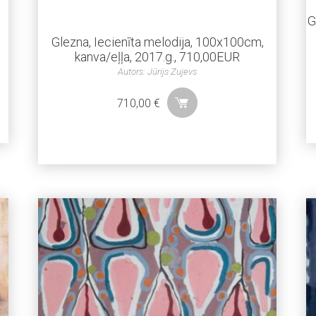
G
Glezna, Iecienīta melodija, 100x100cm,
kanva/eļļa, 2017.g., 710,00EUR
Autors: Jūrijs Zujevs
710,00
€