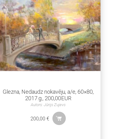
Glezna, Nedaudz nokavēju, a/e, 60×80,
2017.g., 200,00EUR
Autors: Jūrijs Zujevs
200,00
€