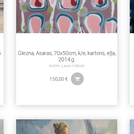
5
Glezna, Asaras, 70x50cm, k/e, kartons, eļļa,
2014.g.
Autors: Laura Vizbule
150,00
€