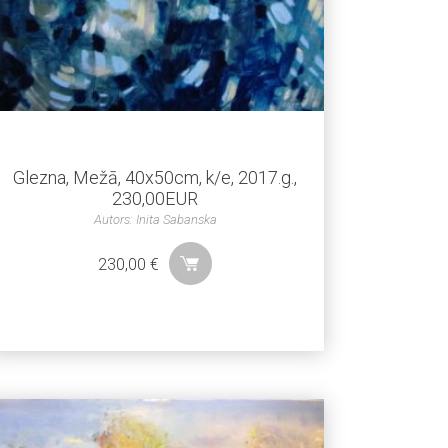
Glezna, Mežā, 40x50cm, k/e, 2017.g.,
230,00EUR
Autors: Inita Sabanska
230,00
€