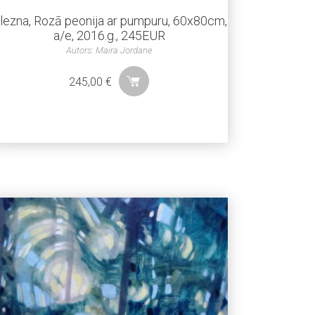
lezna, Rozā peonija ar pumpuru, 60x80cm,
a/e, 2016.g., 245EUR
Autors: Maira Jordane
245,00
€